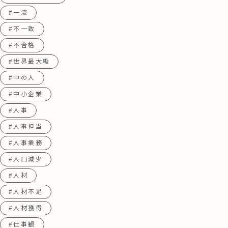
#一流
#不一致
#不合格
#世界最大級
#中の人
#中小企業
#人事
#人事担当
#人事業務
#人口減少
#人材
#人材不足
#人材獲得
#仕事観