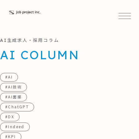
AI生成求人・採用コラム
AI COLUMN
#AI
#AI技術
#AI面接
#ChatGPT
#DX
#Indeed
#KPI