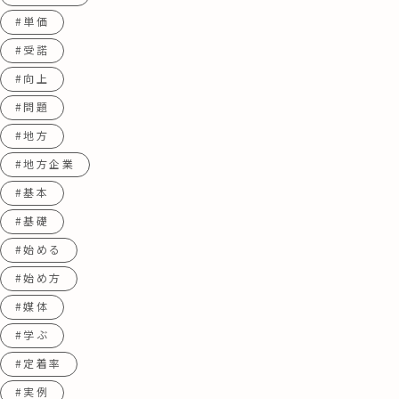
#単価
#受諾
#向上
#問題
#地方
#地方企業
#基本
#基礎
#始める
#始め方
#媒体
#学ぶ
#定着率
#実例