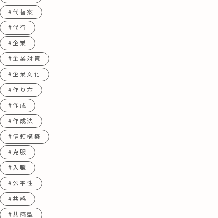
#代替案
#代行
#企業
#企業対策
#企業文化
#作り方
#作成
#作成法
#信頼構築
#克服
#入職
#公平性
#共感
#共感型