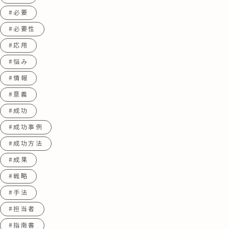
#必要
#必要性
#応用
#悩み
#情報
#意義
#成功
#成功事例
#成功方法
#成果
#戦略
#手法
#担当者
#指南書