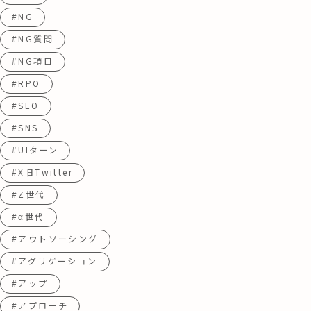
#NG
#NG質問
#NG項目
#RPO
#SEO
#SNS
#UIターン
#X旧Twitter
#Z世代
#α世代
#アウトソーシング
#アグリゲーション
#アップ
#アプローチ