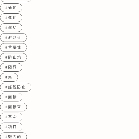
#通知
#進化
#違い
#避ける
#重要性
#防止策
#限界
#集
#離脱防止
#面接
#面接官
#革命
#項目
#魅力的