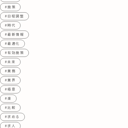
#施策
#日程調整
#時代
#最新情報
#最適化
#有効施策
#未来
#業務
#業界
#極意
#楽
#比較
#求める
#求人