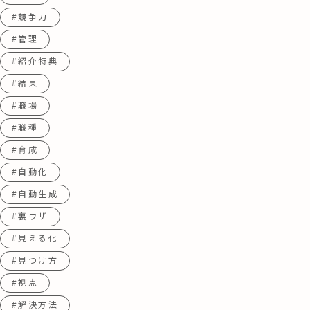
#競争力
#管理
#紹介特典
#結果
#職場
#職種
#育成
#自動化
#自動生成
#裏ワザ
#見える化
#見つけ方
#視点
#解決方法