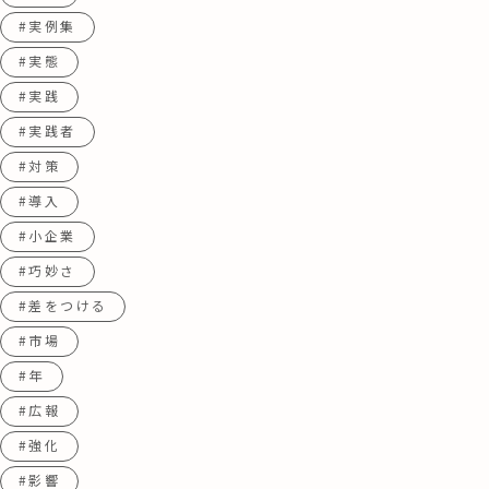
#実例集
#実態
#実践
#実践者
#対策
#導入
#小企業
#巧妙さ
#差をつける
#市場
#年
#広報
#強化
#影響