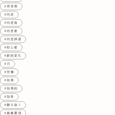
#具体策
#内定
#内定後
#内定者
#内定辞退
#初心者
#劇的変化
#力
#労働
#効果
#効果的
#効率
#勝ち抜く
#募集要項