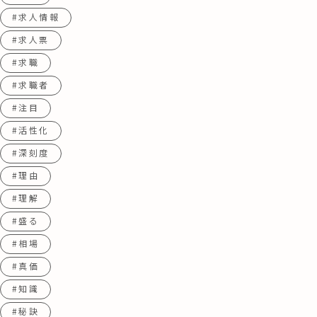
#求人情報
#求人票
#求職
#求職者
#注目
#活性化
#深刻度
#理由
#理解
#盛る
#相場
#真価
#知識
#秘訣