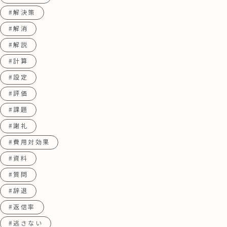
#解決策
#解消
#解説
#計算
#設定
#評価
#課題
#謝礼
#費用対効果
#資料
#質問
#辞退
#返信率
#逃さない