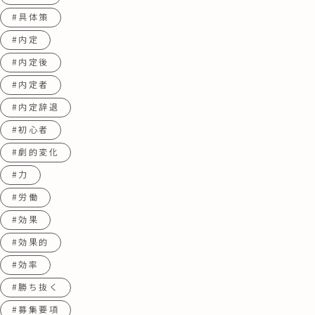
#具体策
#内定
#内定後
#内定者
#内定辞退
#初心者
#劇的変化
#力
#労働
#効果
#効果的
#効率
#勝ち抜く
#募集要項