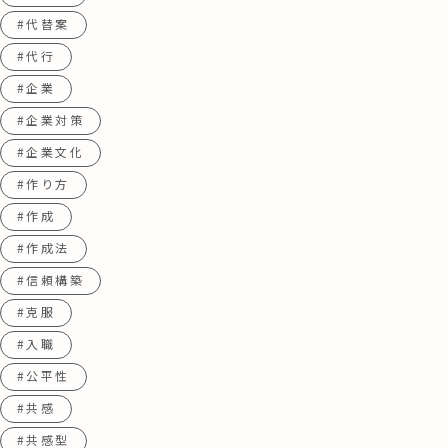
#代替案
#代行
#企業
#企業対策
#企業文化
#作り方
#作成
#作成法
#信頼構築
#克服
#入職
#公平性
#共感
#共感型