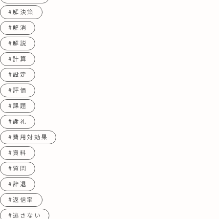
#解決策
#解消
#解説
#計算
#設定
#評価
#課題
#謝礼
#費用対効果
#資料
#質問
#辞退
#返信率
#逃さない