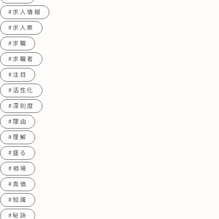
#求人情報
#求人票
#求職
#求職者
#注目
#活性化
#深刻度
#理由
#理解
#盛る
#相場
#真価
#知識
#秘訣