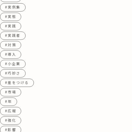
#実例集
#実態
#実践
#実践者
#対策
#導入
#小企業
#巧妙さ
#差をつける
#市場
#年
#広報
#強化
#影響