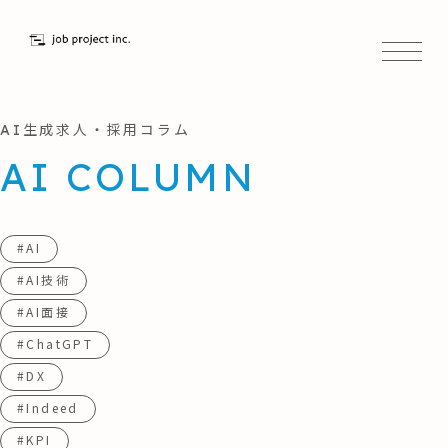
AI生成求人・採用コラム
AI COLUMN
#AI
#AI技術
#AI面接
#ChatGPT
#DX
#Indeed
#KPI