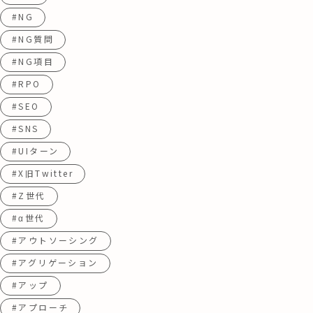
#NG
#NG質問
#NG項目
#RPO
#SEO
#SNS
#UIターン
#X旧Twitter
#Z世代
#α世代
#アウトソーシング
#アグリゲーション
#アップ
#アプローチ