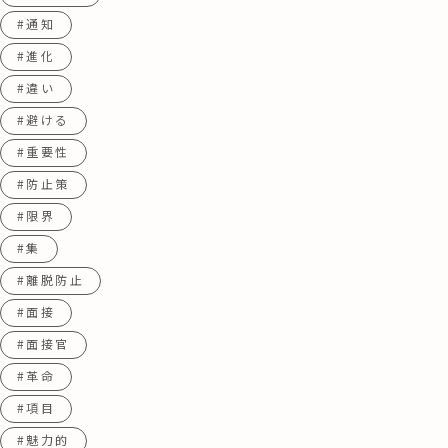
#通知
#進化
#違い
#避ける
#重要性
#防止策
#限界
#集
#離脱防止
#面接
#面接官
#革命
#項目
#魅力的