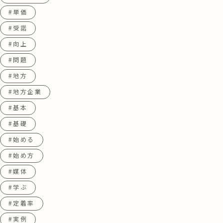
#単価
#受諾
#向上
#問題
#地方
#地方企業
#基本
#基礎
#始める
#始め方
#媒体
#学ぶ
#定着率
#実例