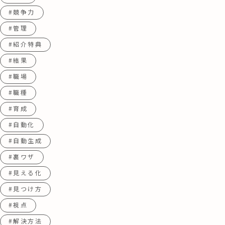
#競争力
#管理
#紹介特典
#結果
#職場
#職種
#育成
#自動化
#自動生成
#裏ワザ
#見える化
#見つけ方
#視点
#解決方法