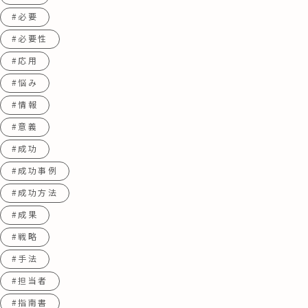
#必要
#必要性
#応用
#悩み
#情報
#意義
#成功
#成功事例
#成功方法
#成果
#戦略
#手法
#担当者
#指南書