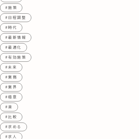
#施策
#日程調整
#時代
#最新情報
#最適化
#有効施策
#未来
#業務
#業界
#極意
#楽
#比較
#求める
#求人