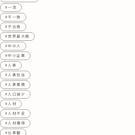
#一流
#不一致
#不合格
#世界最大級
#中の人
#中小企業
#人事
#人事担当
#人事業務
#人口減少
#人材
#人材不足
#人材獲得
#仕事観