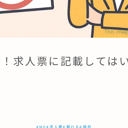
！求人票に記載してはい
#
NG
#
求人票
#
避ける
#
項目