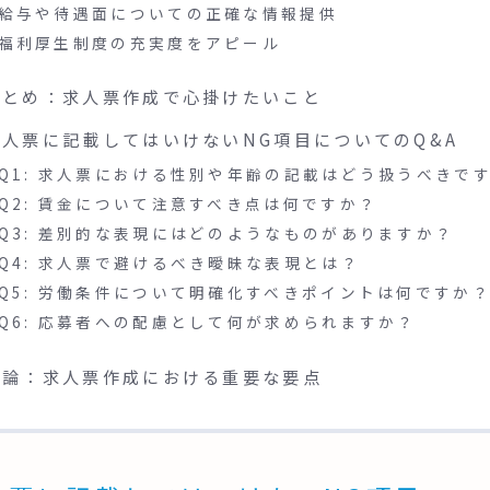
給与や待遇面についての正確な情報提供
福利厚生制度の充実度をアピール
まとめ：求人票作成で心掛けたいこと
求人票に記載してはいけないNG項目についてのQ&A
Q1: 求人票における性別や年齢の記載はどう扱うべきで
Q2: 賃金について注意すべき点は何ですか？
Q3: 差別的な表現にはどのようなものがありますか？
Q4: 求人票で避けるべき曖昧な表現とは？
Q5: 労働条件について明確化すべきポイントは何ですか
Q6: 応募者への配慮として何が求められますか？
結論：求人票作成における重要な要点