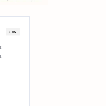
CLOSE
は
は