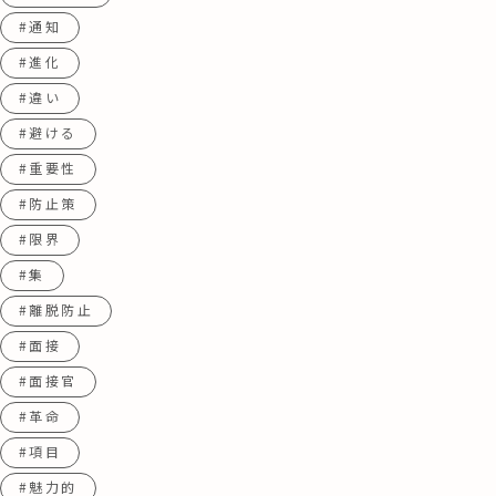
#通知
#進化
#違い
#避ける
#重要性
#防止策
#限界
#集
#離脱防止
#面接
#面接官
#革命
#項目
#魅力的