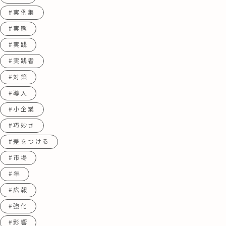
#実例集
#実態
#実践
#実践者
#対策
#導入
#小企業
#巧妙さ
#差をつける
#市場
#年
#広報
#強化
#影響