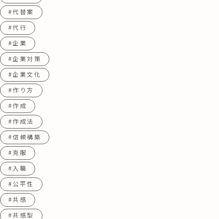
#代替案
#代行
#企業
#企業対策
#企業文化
#作り方
#作成
#作成法
#信頼構築
#克服
#入職
#公平性
#共感
#共感型