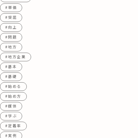
#単価
#受諾
#向上
#問題
#地方
#地方企業
#基本
#基礎
#始める
#始め方
#媒体
#学ぶ
#定着率
#実例