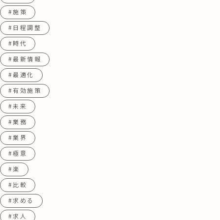
#施策
#日程調整
#時代
#最新情報
#最適化
#有効施策
#未来
#業務
#業界
#極意
#楽
#比較
#求める
#求人