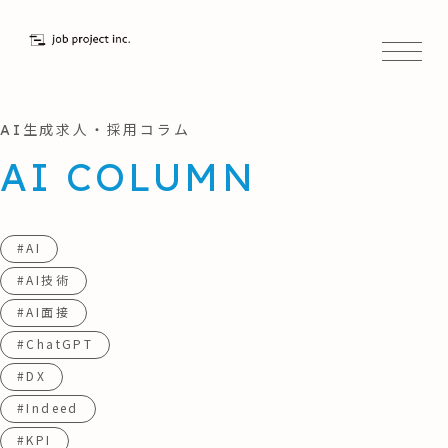
AI生成求人・採用コラム
AI COLUMN
#AI
#AI技術
#AI面接
#ChatGPT
#DX
#Indeed
#KPI