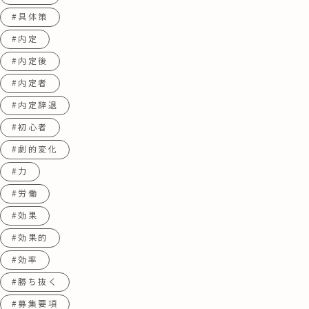
#具体策
#内定
#内定後
#内定者
#内定辞退
#初心者
#劇的変化
#力
#労働
#効果
#効果的
#効率
#勝ち抜く
#募集要項