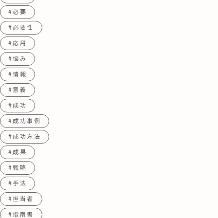
#必要
#必要性
#応用
#悩み
#情報
#意義
#成功
#成功事例
#成功方法
#成果
#戦略
#手法
#担当者
#指南書