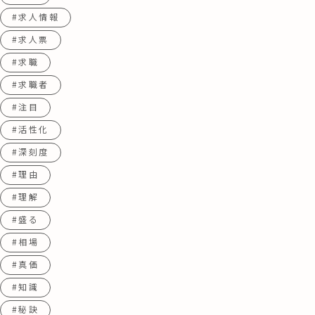
#求人情報
#求人票
#求職
#求職者
#注目
#活性化
#深刻度
#理由
#理解
#盛る
#相場
#真価
#知識
#秘訣