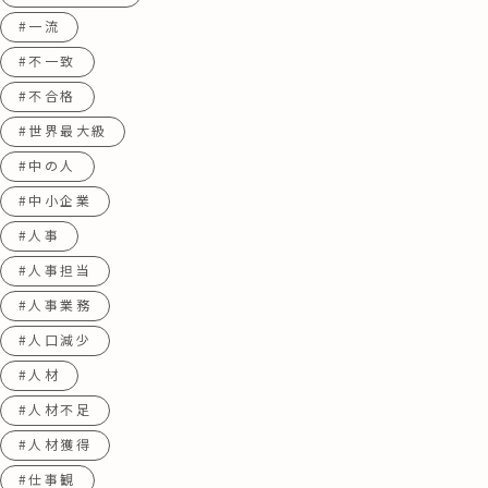
#一流
#不一致
#不合格
#世界最大級
#中の人
#中小企業
#人事
#人事担当
#人事業務
#人口減少
#人材
#人材不足
#人材獲得
#仕事観