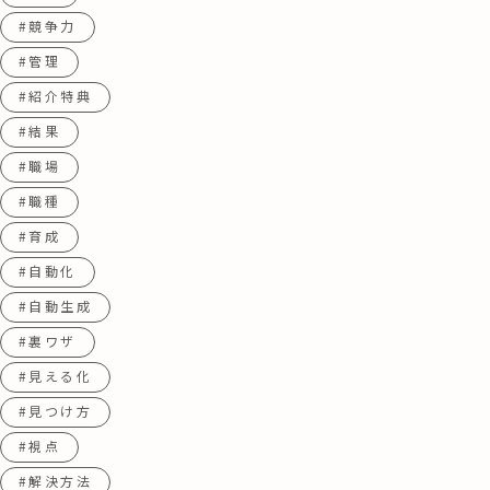
#競争力
#管理
#紹介特典
#結果
#職場
#職種
#育成
#自動化
#自動生成
#裏ワザ
#見える化
#見つけ方
#視点
#解決方法