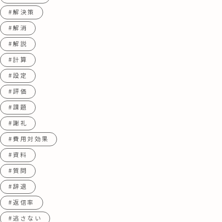
#解決策
#解消
#解説
#計算
#設定
#評価
#課題
#謝礼
#費用対効果
#資料
#質問
#辞退
#返信率
#逃さない