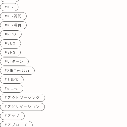
#NG
#NG質問
#NG項目
#RPO
#SEO
#SNS
#UIターン
#X旧Twitter
#Z世代
#α世代
#アウトソーシング
#アグリゲーション
#アップ
#アプローチ