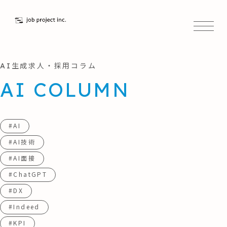
AI生成求人・採用コラム
AI COLUMN
#AI
#AI技術
#AI面接
#ChatGPT
#DX
#Indeed
#KPI