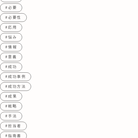
#必要
#必要性
#応用
#悩み
#情報
#意義
#成功
#成功事例
#成功方法
#成果
#戦略
#手法
#担当者
#指南書