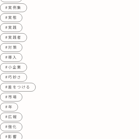
#実例集
#実態
#実践
#実践者
#対策
#導入
#小企業
#巧妙さ
#差をつける
#市場
#年
#広報
#強化
#影響