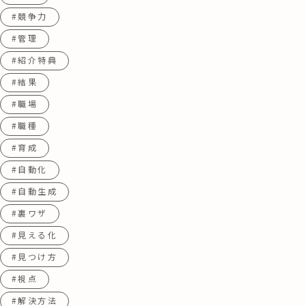
#競争力
#管理
#紹介特典
#結果
#職場
#職種
#育成
#自動化
#自動生成
#裏ワザ
#見える化
#見つけ方
#視点
#解決方法