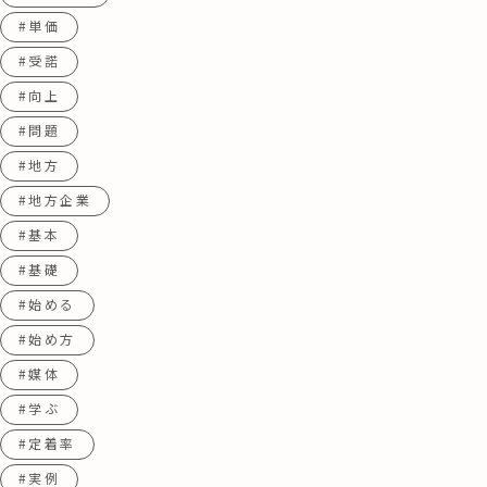
#単価
#受諾
#向上
#問題
#地方
#地方企業
#基本
#基礎
#始める
#始め方
#媒体
#学ぶ
#定着率
#実例