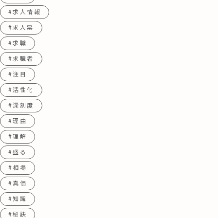
#求人情報
#求人票
#求職
#求職者
#注目
#活性化
#深刻度
#理由
#理解
#盛る
#相場
#真価
#知識
#秘訣