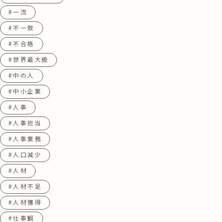
#一流
#不一致
#不合格
#世界最大級
#中の人
#中小企業
#人事
#人事担当
#人事業務
#人口減少
#人材
#人材不足
#人材獲得
#仕事観