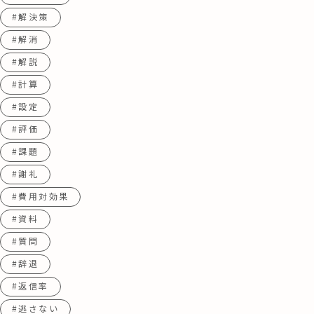
#解決策
#解消
#解説
#計算
#設定
#評価
#課題
#謝礼
#費用対効果
#資料
#質問
#辞退
#返信率
#逃さない