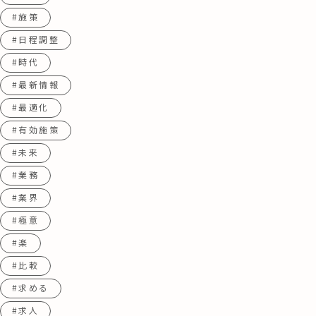
#施策
#日程調整
#時代
#最新情報
#最適化
#有効施策
#未来
#業務
#業界
#極意
#楽
#比較
#求める
#求人