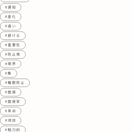
#通知
#進化
#違い
#避ける
#重要性
#防止策
#限界
#集
#離脱防止
#面接
#面接官
#革命
#項目
#魅力的