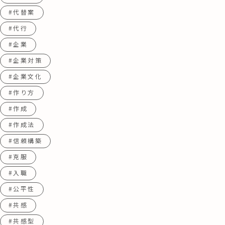
#代替案
#代行
#企業
#企業対策
#企業文化
#作り方
#作成
#作成法
#信頼構築
#克服
#入職
#公平性
#共感
#共感型