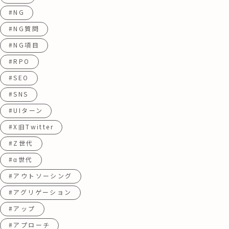
#NG
#NG質問
#NG項目
#RPO
#SEO
#SNS
#UIターン
#X旧Twitter
#Z世代
#α世代
#アウトソーシング
#アグリゲーション
#アップ
#アプローチ