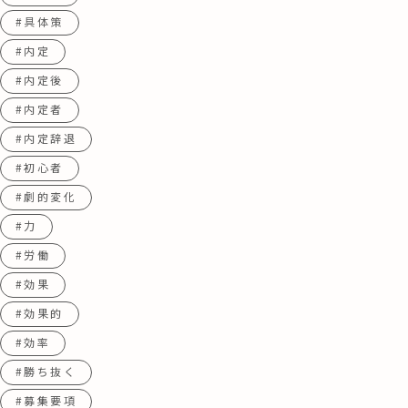
#具体策
#内定
#内定後
#内定者
#内定辞退
#初心者
#劇的変化
#力
#労働
#効果
#効果的
#効率
#勝ち抜く
#募集要項