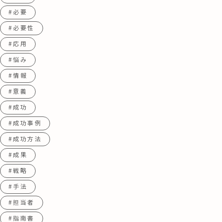
#必要
#必要性
#応用
#悩み
#情報
#意義
#成功
#成功事例
#成功方法
#成果
#戦略
#手法
#担当者
#指南書