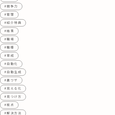
#競争力
#管理
#紹介特典
#結果
#職場
#職種
#育成
#自動化
#自動生成
#裏ワザ
#見える化
#見つけ方
#視点
#解決方法