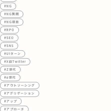
#NG
#NG質問
#NG項目
#RPO
#SEO
#SNS
#UIターン
#X旧Twitter
#Z世代
#α世代
#アウトソーシング
#アグリゲーション
#アップ
#アプローチ