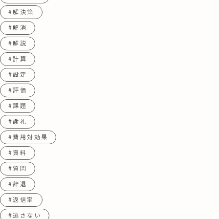
#解決策
#解消
#解説
#計算
#設定
#評価
#課題
#謝礼
#費用対効果
#資料
#質問
#辞退
#返信率
#逃さない