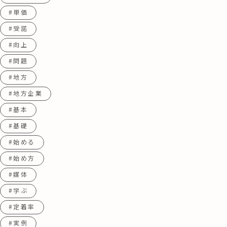
#単価
#受諾
#向上
#問題
#地方
#地方企業
#基本
#基礎
#始める
#始め方
#媒体
#学ぶ
#定着率
#実例