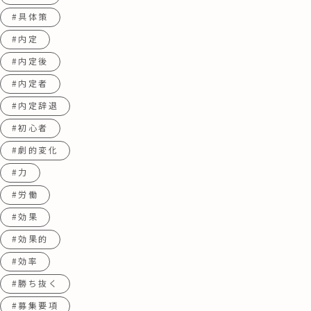
#具体策
#内定
#内定後
#内定者
#内定辞退
#初心者
#劇的変化
#力
#労働
#効果
#効果的
#効率
#勝ち抜く
#募集要項