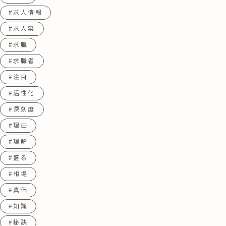
#求人情報
#求人票
#求職
#求職者
#注目
#活性化
#深刻度
#理由
#理解
#盛る
#相場
#真価
#知識
#秘訣