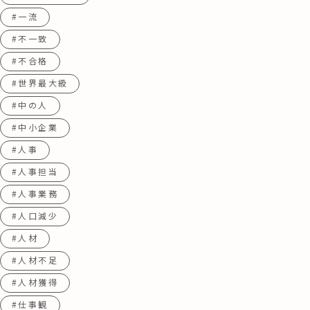
#一流
#不一致
#不合格
#世界最大級
#中の人
#中小企業
#人事
#人事担当
#人事業務
#人口減少
#人材
#人材不足
#人材獲得
#仕事観