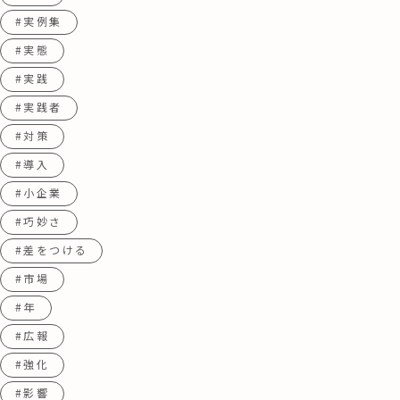
#実例集
#実態
#実践
#実践者
#対策
#導入
#小企業
#巧妙さ
#差をつける
#市場
#年
#広報
#強化
#影響