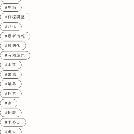
#施策
#日程調整
#時代
#最新情報
#最適化
#有効施策
#未来
#業務
#業界
#極意
#楽
#比較
#求める
#求人