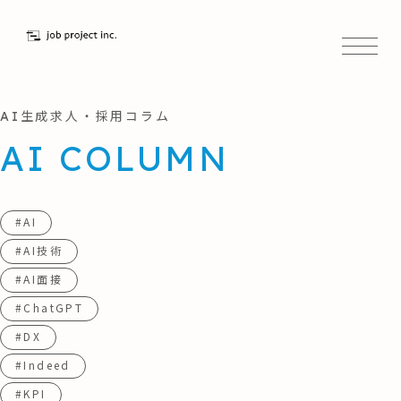
AI生成求人・採用コラム
AI COLUMN
#AI
#AI技術
#AI面接
#ChatGPT
#DX
#Indeed
#KPI