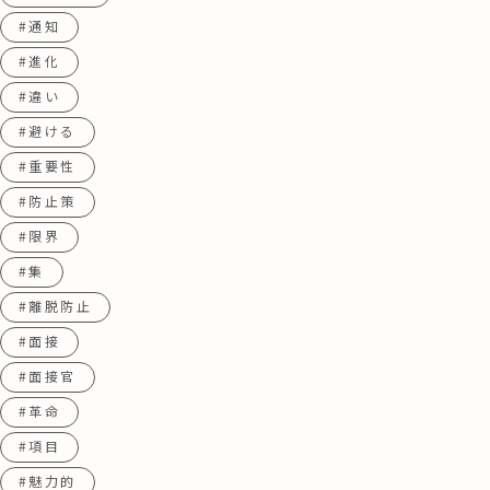
#通知
#進化
#違い
#避ける
#重要性
#防止策
#限界
#集
#離脱防止
#面接
#面接官
#革命
#項目
#魅力的