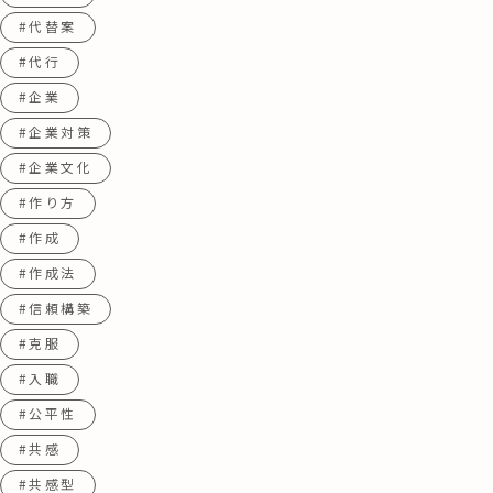
#代替案
#代行
#企業
#企業対策
#企業文化
#作り方
#作成
#作成法
#信頼構築
#克服
#入職
#公平性
#共感
#共感型