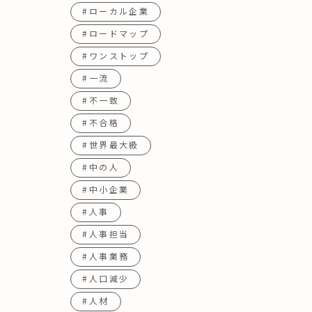
#ローカル企業
#ロードマップ
#ワンストップ
#一流
#不一致
#不合格
#世界最大級
#中の人
#中小企業
#人事
#人事担当
#人事業務
#人口減少
#人材