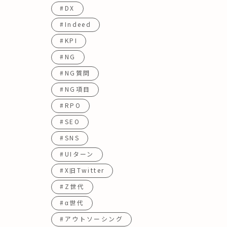
#DX
#Indeed
#KPI
#NG
#NG質問
#NG項目
#RPO
#SEO
#SNS
#UIターン
#X旧Twitter
#Z世代
#α世代
#アウトソーシング