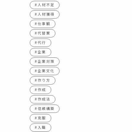
#人材不足
#人材獲得
#仕事観
#代替案
#代行
#企業
#企業対策
#企業文化
#作り方
#作成
#作成法
#信頼構築
#克服
#入職