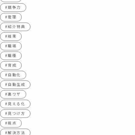
#競争力
#管理
#紹介特典
#結果
#職場
#職種
#育成
#自動化
#自動生成
#裏ワザ
#見える化
#見つけ方
#視点
#解決方法