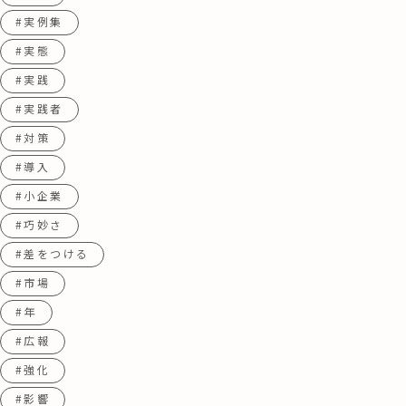
#実例集
#実態
#実践
#実践者
#対策
#導入
#小企業
#巧妙さ
#差をつける
#市場
#年
#広報
#強化
#影響