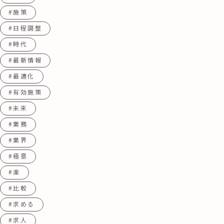
#施策
#日程調整
#時代
#最新情報
#最適化
#有効施策
#未来
#業務
#業界
#極意
#楽
#比較
#求める
#求人