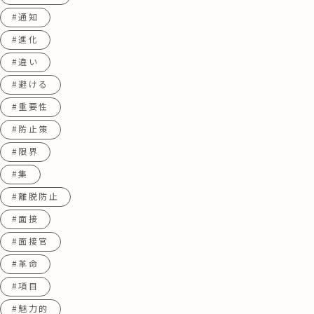
#通知
#進化
#違い
#避ける
#重要性
#防止策
#限界
#集
#離脱防止
#面接
#面接官
#革命
#項目
#魅力的