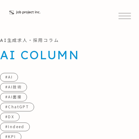
AI生成求人・採用コラム
AI COLUMN
#AI
#AI技術
#AI面接
#ChatGPT
#DX
#Indeed
#KPI