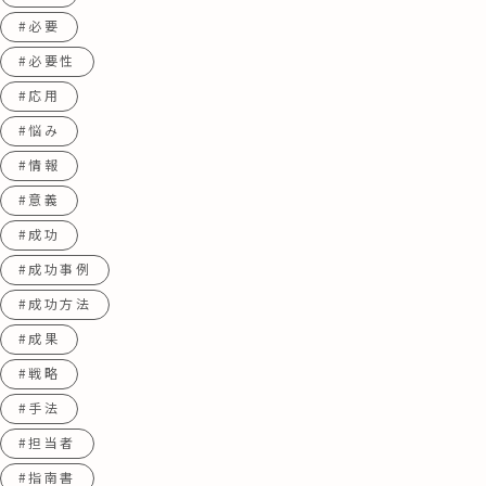
#必要
#必要性
#応用
#悩み
#情報
#意義
#成功
#成功事例
#成功方法
#成果
#戦略
#手法
#担当者
#指南書