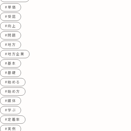
#単価
#受諾
#向上
#問題
#地方
#地方企業
#基本
#基礎
#始める
#始め方
#媒体
#学ぶ
#定着率
#実例