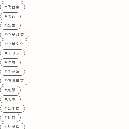
#代替案
#代行
#企業
#企業対策
#企業文化
#作り方
#作成
#作成法
#信頼構築
#克服
#入職
#公平性
#共感
#共感型