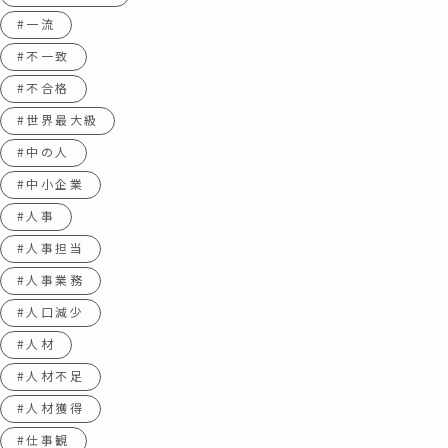
#一流
#不一致
#不合格
#世界最大級
#中の人
#中小企業
#人事
#人事担当
#人事業務
#人口減少
#人材
#人材不足
#人材獲得
#仕事観