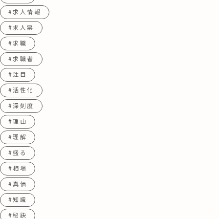
#求人情報
#求人票
#求職
#求職者
#注目
#活性化
#深刻度
#理由
#理解
#盛る
#相場
#真価
#知識
#秘訣