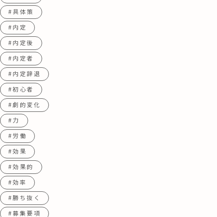
#具体策
#内定
#内定後
#内定者
#内定辞退
#初心者
#劇的変化
#力
#労働
#効果
#効果的
#効率
#勝ち抜く
#募集要項