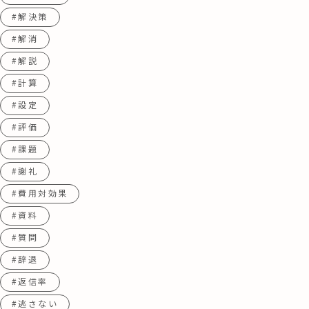
#解決策
#解消
#解説
#計算
#設定
#評価
#課題
#謝礼
#費用対効果
#資料
#質問
#辞退
#返信率
#逃さない