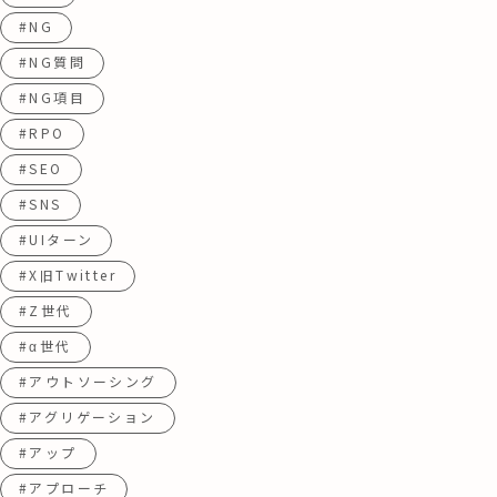
#NG
#NG質問
#NG項目
#RPO
#SEO
#SNS
#UIターン
#X旧Twitter
#Z世代
#α世代
#アウトソーシング
#アグリゲーション
#アップ
#アプローチ