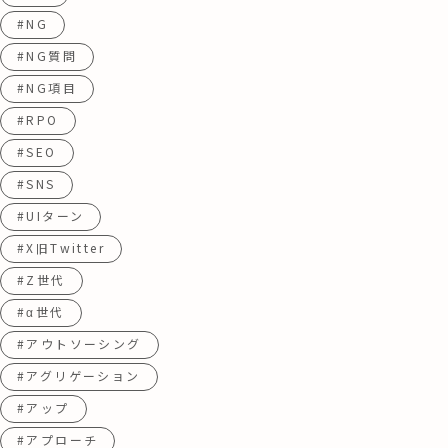
#NG
#NG質問
#NG項目
#RPO
#SEO
#SNS
#UIターン
#X旧Twitter
#Z世代
#α世代
#アウトソーシング
#アグリゲーション
#アップ
#アプローチ