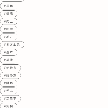
#単価
#受諾
#向上
#問題
#地方
#地方企業
#基本
#基礎
#始める
#始め方
#媒体
#学ぶ
#定着率
#実例