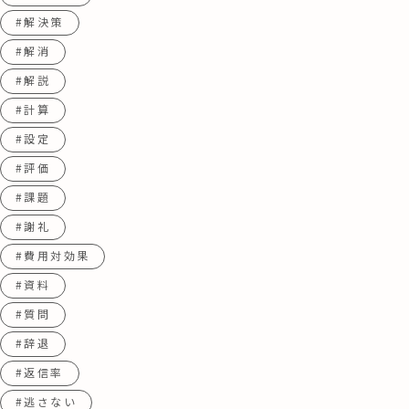
#解決策
#解消
#解説
#計算
#設定
#評価
#課題
#謝礼
#費用対効果
#資料
#質問
#辞退
#返信率
#逃さない