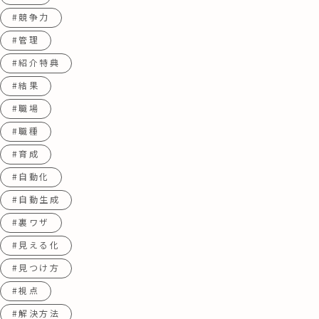
#競争力
#管理
#紹介特典
#結果
#職場
#職種
#育成
#自動化
#自動生成
#裏ワザ
#見える化
#見つけ方
#視点
#解決方法