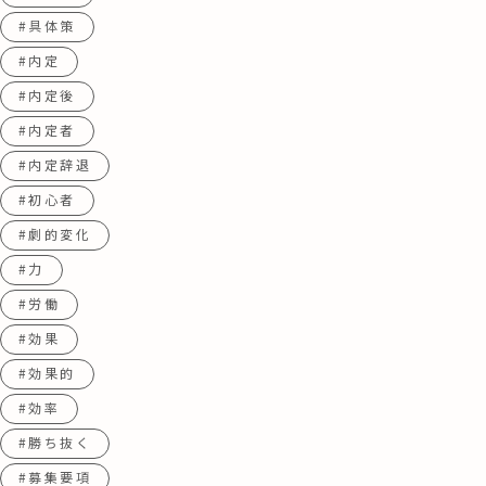
#具体策
#内定
#内定後
#内定者
#内定辞退
#初心者
#劇的変化
#力
#労働
#効果
#効果的
#効率
#勝ち抜く
#募集要項