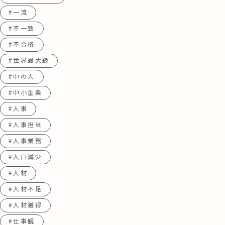
#一流
#不一致
#不合格
#世界最大級
#中の人
#中小企業
#人事
#人事担当
#人事業務
#人口減少
#人材
#人材不足
#人材獲得
#仕事観