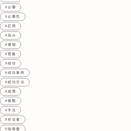
#必要
#必要性
#応用
#悩み
#情報
#意義
#成功
#成功事例
#成功方法
#成果
#戦略
#手法
#担当者
#指南書