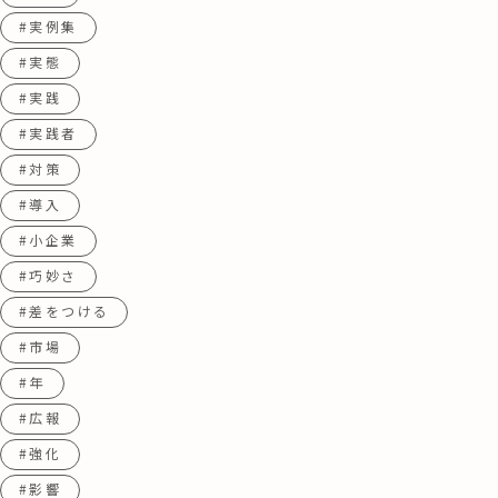
#実例集
#実態
#実践
#実践者
#対策
#導入
#小企業
#巧妙さ
#差をつける
#市場
#年
#広報
#強化
#影響