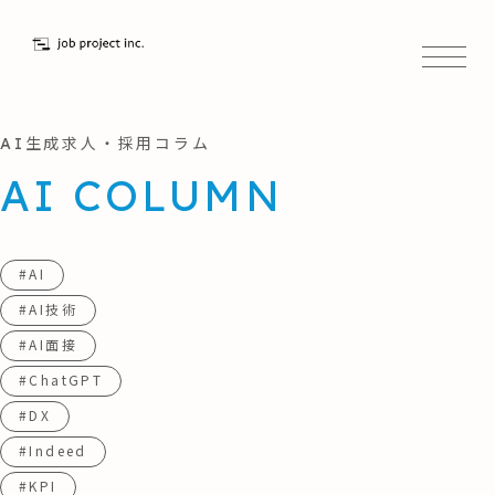
AI生成求人・採用コラム
AI COLUMN
#AI
#AI技術
#AI面接
#ChatGPT
#DX
#Indeed
#KPI