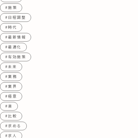
#施策
#日程調整
#時代
#最新情報
#最適化
#有効施策
#未来
#業務
#業界
#極意
#楽
#比較
#求める
#求人