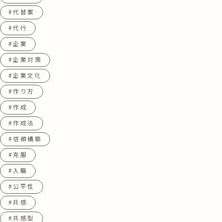
#代替案
#代行
#企業
#企業対策
#企業文化
#作り方
#作成
#作成法
#信頼構築
#克服
#入職
#公平性
#共感
#共感型