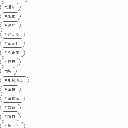
#通知
#進化
#違い
#避ける
#重要性
#防止策
#限界
#集
#離脱防止
#面接
#面接官
#革命
#項目
#魅力的