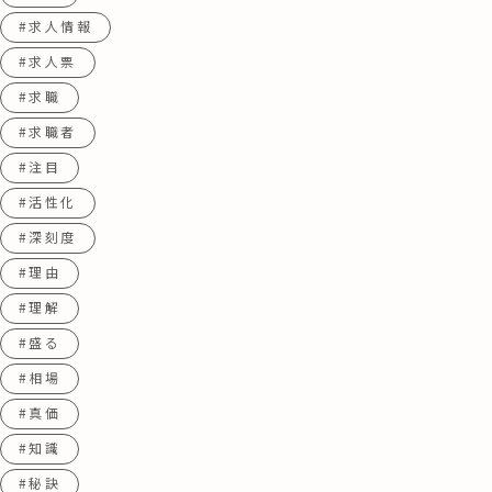
#求人情報
#求人票
#求職
#求職者
#注目
#活性化
#深刻度
#理由
#理解
#盛る
#相場
#真価
#知識
#秘訣