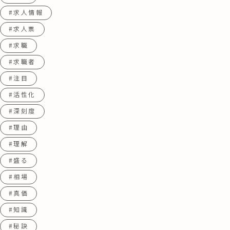
#求人情報
#求人票
#求職
#求職者
#注目
#活性化
#深刻度
#理由
#理解
#盛る
#相場
#真価
#知識
#秘訣