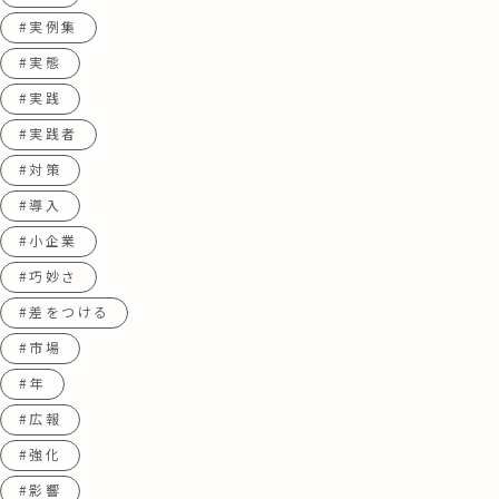
#実例集
#実態
#実践
#実践者
#対策
#導入
#小企業
#巧妙さ
#差をつける
#市場
#年
#広報
#強化
#影響