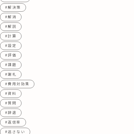
#解決策
#解消
#解説
#計算
#設定
#評価
#課題
#謝礼
#費用対効果
#資料
#質問
#辞退
#返信率
#逃さない