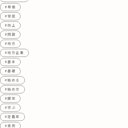
#単価
#受諾
#向上
#問題
#地方
#地方企業
#基本
#基礎
#始める
#始め方
#媒体
#学ぶ
#定着率
#実例