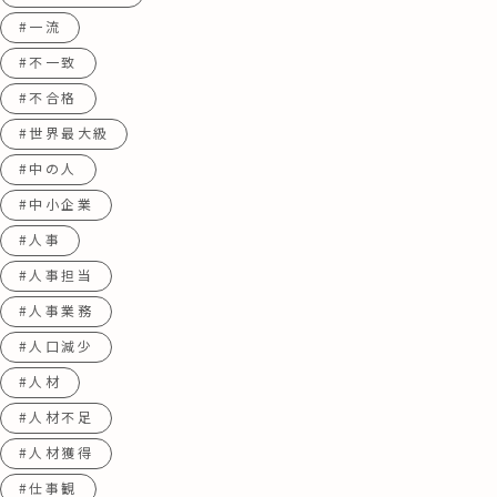
#一流
#不一致
#不合格
#世界最大級
#中の人
#中小企業
#人事
#人事担当
#人事業務
#人口減少
#人材
#人材不足
#人材獲得
#仕事観