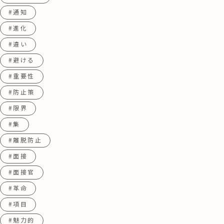
#通知
#進化
#違い
#避ける
#重要性
#防止策
#限界
#集
#離脱防止
#面接
#面接官
#革命
#項目
#魅力的