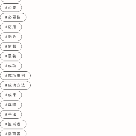
#必要
#必要性
#応用
#悩み
#情報
#意義
#成功
#成功事例
#成功方法
#成果
#戦略
#手法
#担当者
#指南書