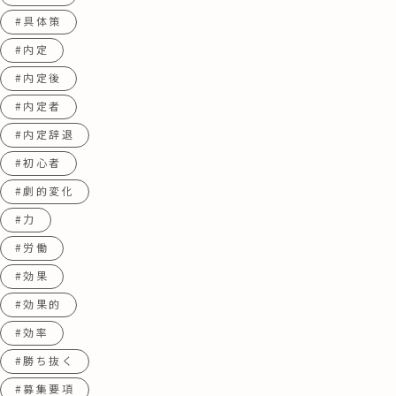
#具体策
#内定
#内定後
#内定者
#内定辞退
#初心者
#劇的変化
#力
#労働
#効果
#効果的
#効率
#勝ち抜く
#募集要項