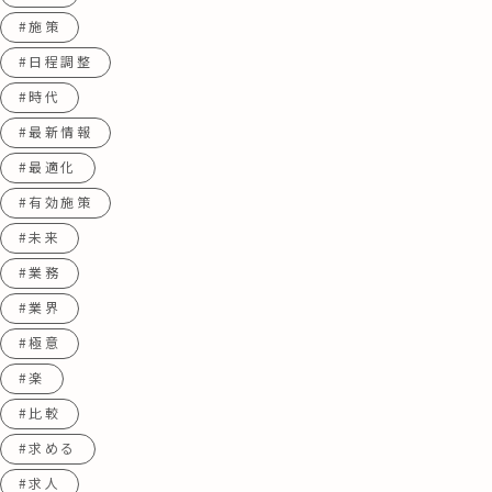
#施策
#日程調整
#時代
#最新情報
#最適化
#有効施策
#未来
#業務
#業界
#極意
#楽
#比較
#求める
#求人