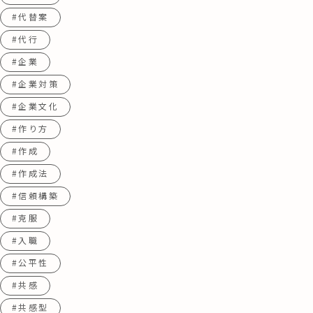
#代替案
#代行
#企業
#企業対策
#企業文化
#作り方
#作成
#作成法
#信頼構築
#克服
#入職
#公平性
#共感
#共感型