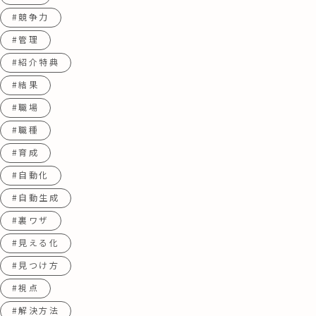
#競争力
#管理
#紹介特典
#結果
#職場
#職種
#育成
#自動化
#自動生成
#裏ワザ
#見える化
#見つけ方
#視点
#解決方法