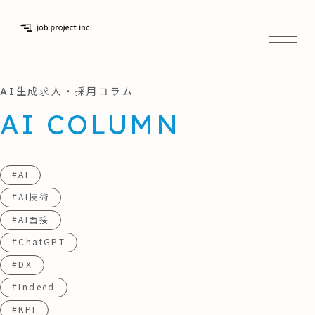
AI生成求人・採用コラム
AI COLUMN
#AI
#AI技術
#AI面接
#ChatGPT
#DX
#Indeed
#KPI