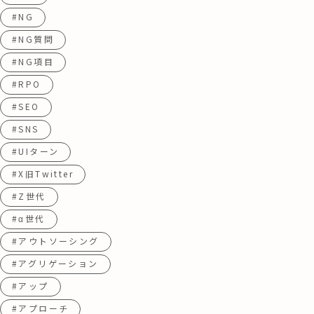
#NG
#NG質問
#NG項目
#RPO
#SEO
#SNS
#UIターン
#X旧Twitter
#Z世代
#α世代
#アウトソーシング
#アグリゲーション
#アップ
#アプローチ