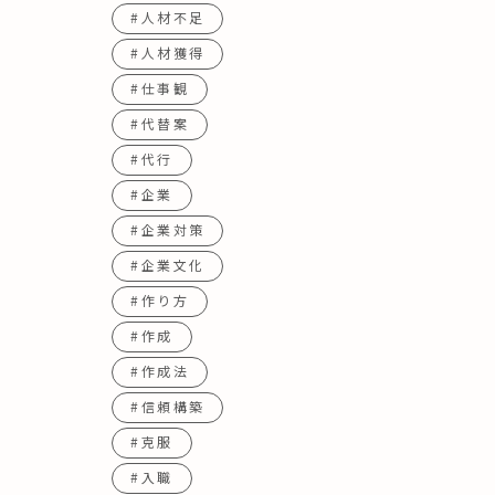
#人材不足
#人材獲得
#仕事観
#代替案
#代行
#企業
#企業対策
#企業文化
#作り方
#作成
#作成法
#信頼構築
#克服
#入職