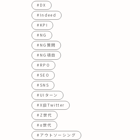
#DX
#Indeed
#KPI
#NG
#NG質問
#NG項目
#RPO
#SEO
#SNS
#UIターン
#X旧Twitter
#Z世代
#α世代
#アウトソーシング