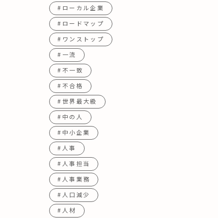
#ローカル企業
#ロードマップ
#ワンストップ
#一流
#不一致
#不合格
#世界最大級
#中の人
#中小企業
#人事
#人事担当
#人事業務
#人口減少
#人材