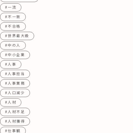
#一流
#不一致
#不合格
#世界最大級
#中の人
#中小企業
#人事
#人事担当
#人事業務
#人口減少
#人材
#人材不足
#人材獲得
#仕事観