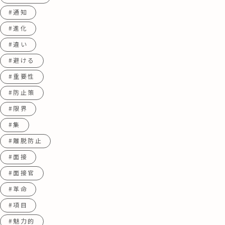
#通知
#進化
#違い
#避ける
#重要性
#防止策
#限界
#集
#離脱防止
#面接
#面接官
#革命
#項目
#魅力的