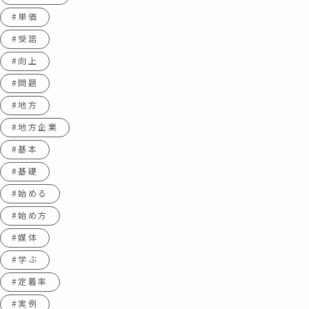
#単価
#受諾
#向上
#問題
#地方
#地方企業
#基本
#基礎
#始める
#始め方
#媒体
#学ぶ
#定着率
#実例