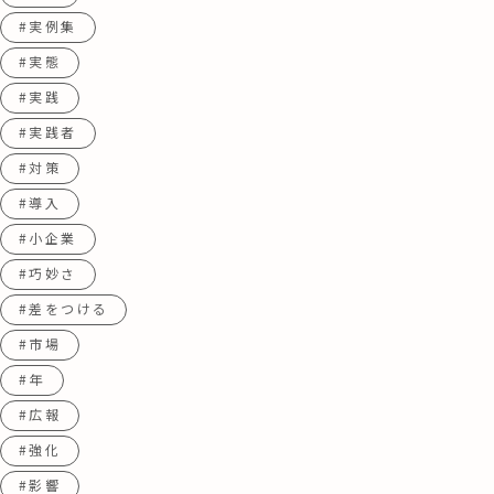
#実例集
#実態
#実践
#実践者
#対策
#導入
#小企業
#巧妙さ
#差をつける
#市場
#年
#広報
#強化
#影響