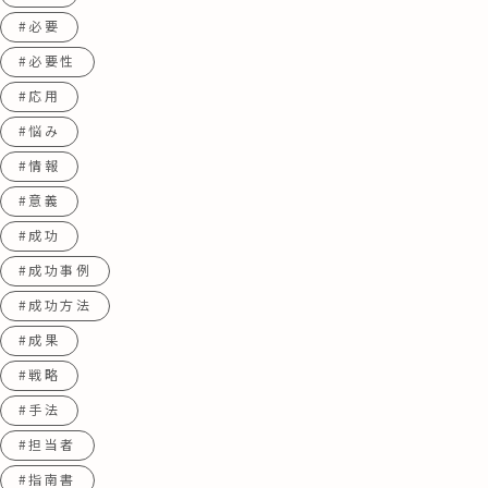
#必要
#必要性
#応用
#悩み
#情報
#意義
#成功
#成功事例
#成功方法
#成果
#戦略
#手法
#担当者
#指南書