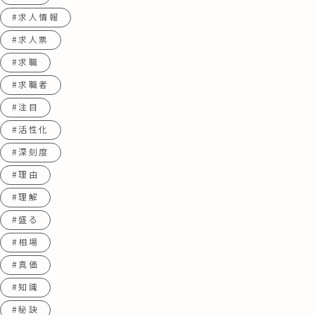
#求人情報
#求人票
#求職
#求職者
#注目
#活性化
#深刻度
#理由
#理解
#盛る
#相場
#真価
#知識
#秘訣