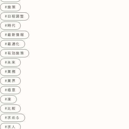
#施策
#日程調整
#時代
#最新情報
#最適化
#有効施策
#未来
#業務
#業界
#極意
#楽
#比較
#求める
#求人