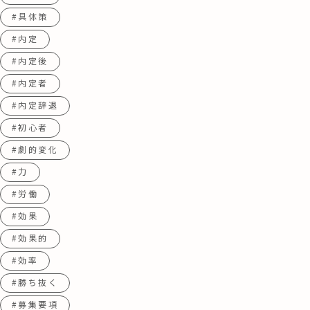
#具体策
#内定
#内定後
#内定者
#内定辞退
#初心者
#劇的変化
#力
#労働
#効果
#効果的
#効率
#勝ち抜く
#募集要項