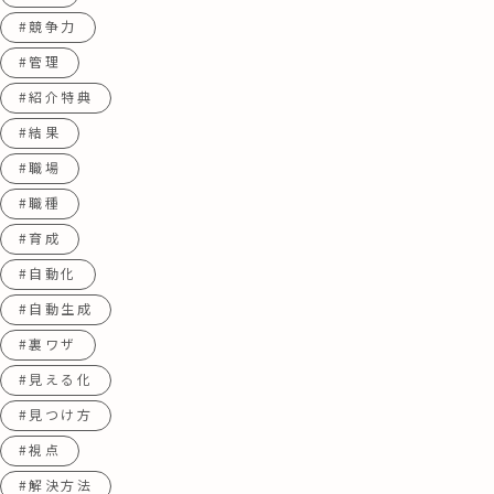
#競争力
#管理
#紹介特典
#結果
#職場
#職種
#育成
#自動化
#自動生成
#裏ワザ
#見える化
#見つけ方
#視点
#解決方法