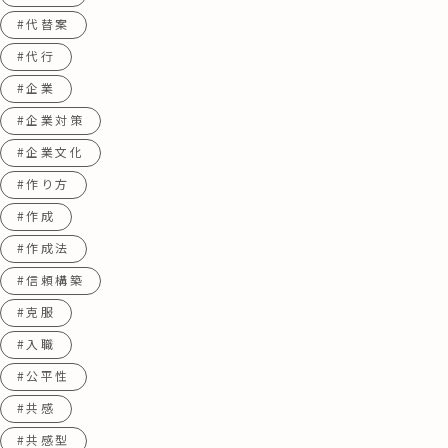
#代替案
#代行
#企業
#企業対策
#企業文化
#作り方
#作成
#作成法
#信頼構築
#克服
#入職
#公平性
#共感
#共感型