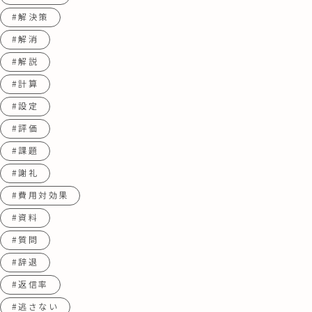
#解決策
#解消
#解説
#計算
#設定
#評価
#課題
#謝礼
#費用対効果
#資料
#質問
#辞退
#返信率
#逃さない