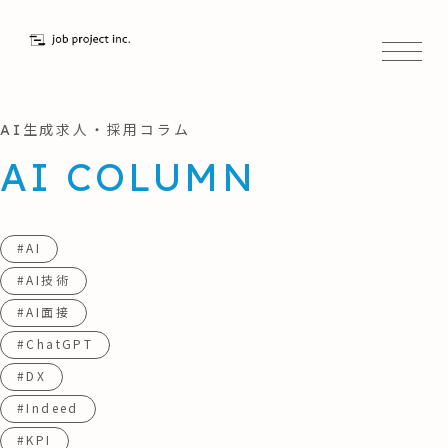
AI生成求人・採用コラム
AI COLUMN
#AI
#AI技術
#AI面接
#ChatGPT
#DX
#Indeed
#KPI