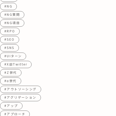
#NG
#NG質問
#NG項目
#RPO
#SEO
#SNS
#UIターン
#X旧Twitter
#Z世代
#α世代
#アウトソーシング
#アグリゲーション
#アップ
#アプローチ