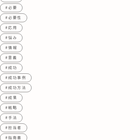
#必要
#必要性
#応用
#悩み
#情報
#意義
#成功
#成功事例
#成功方法
#成果
#戦略
#手法
#担当者
#指南書