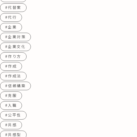
#代替案
#代行
#企業
#企業対策
#企業文化
#作り方
#作成
#作成法
#信頼構築
#克服
#入職
#公平性
#共感
#共感型