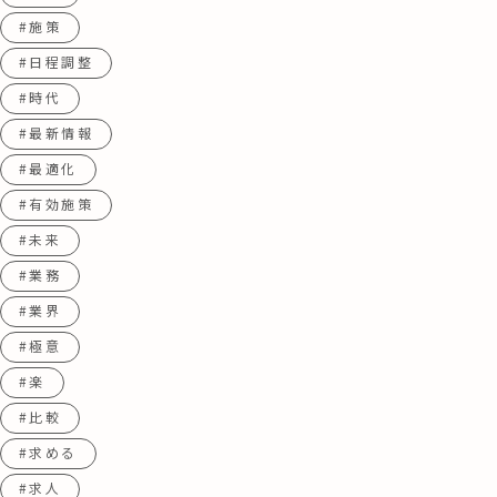
#施策
#日程調整
#時代
#最新情報
#最適化
#有効施策
#未来
#業務
#業界
#極意
#楽
#比較
#求める
#求人