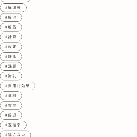
#解決策
#解消
#解説
#計算
#設定
#評価
#課題
#謝礼
#費用対効果
#資料
#質問
#辞退
#返信率
#逃さない