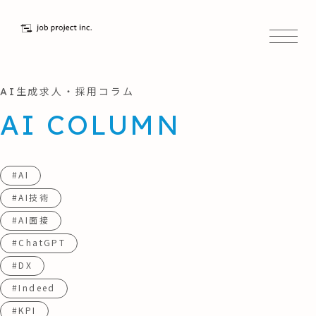
AI生成求人・採用コラム
AI COLUMN
#AI
#AI技術
#AI面接
#ChatGPT
#DX
#Indeed
#KPI