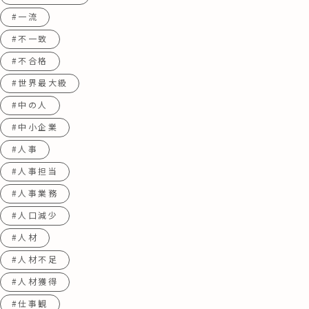
#一流
#不一致
#不合格
#世界最大級
#中の人
#中小企業
#人事
#人事担当
#人事業務
#人口減少
#人材
#人材不足
#人材獲得
#仕事観