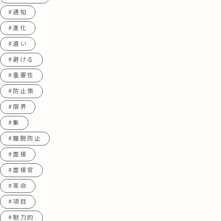
#通知
#進化
#違い
#避ける
#重要性
#防止策
#限界
#集
#離脱防止
#面接
#面接官
#革命
#項目
#魅力的