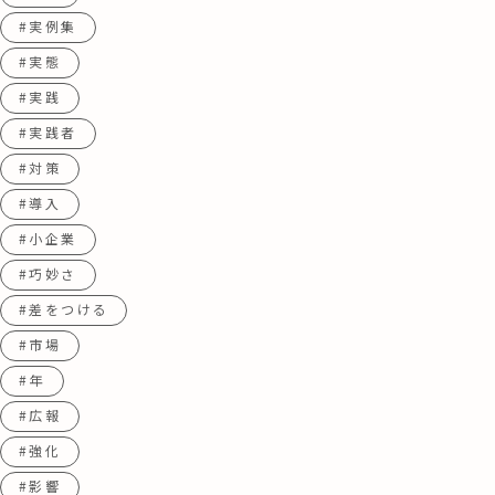
#実例集
#実態
#実践
#実践者
#対策
#導入
#小企業
#巧妙さ
#差をつける
#市場
#年
#広報
#強化
#影響