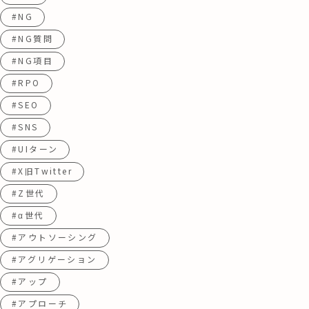
#NG
#NG質問
#NG項目
#RPO
#SEO
#SNS
#UIターン
#X旧Twitter
#Z世代
#α世代
#アウトソーシング
#アグリゲーション
#アップ
#アプローチ