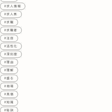
#求人情報
#求人票
#求職
#求職者
#注目
#活性化
#深刻度
#理由
#理解
#盛る
#相場
#真価
#知識
#秘訣