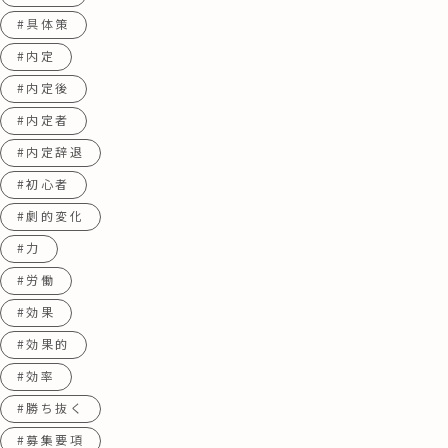
#具体策
#内定
#内定後
#内定者
#内定辞退
#初心者
#劇的変化
#力
#労働
#効果
#効果的
#効率
#勝ち抜く
#募集要項