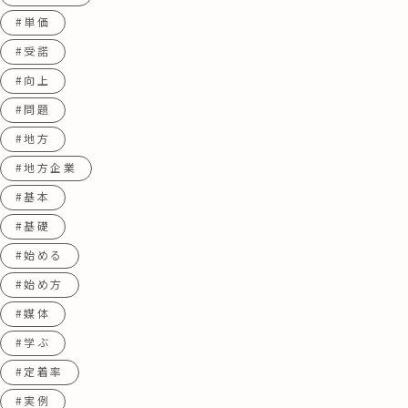
#単価
#受諾
#向上
#問題
#地方
#地方企業
#基本
#基礎
#始める
#始め方
#媒体
#学ぶ
#定着率
#実例