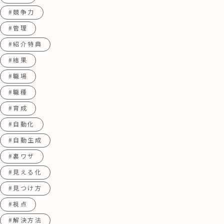
#競争力
#管理
#紹介特典
#結果
#職場
#職種
#育成
#自動化
#自動生成
#裏ワザ
#見える化
#見つけ方
#視点
#解決方法