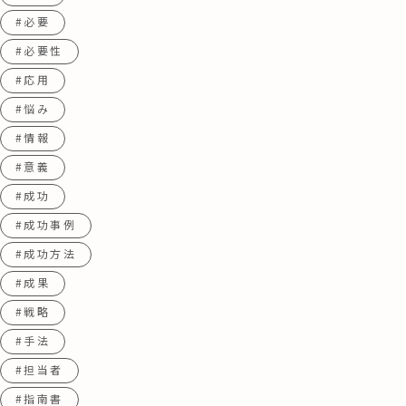
#必要
#必要性
#応用
#悩み
#情報
#意義
#成功
#成功事例
#成功方法
#成果
#戦略
#手法
#担当者
#指南書