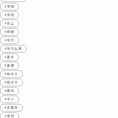
#単価
#受諾
#向上
#問題
#地方
#地方企業
#基本
#基礎
#始める
#始め方
#媒体
#学ぶ
#定着率
#実例