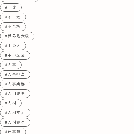
#一流
#不一致
#不合格
#世界最大級
#中の人
#中小企業
#人事
#人事担当
#人事業務
#人口減少
#人材
#人材不足
#人材獲得
#仕事観