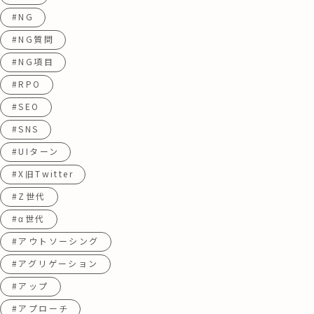
#NG
#NG質問
#NG項目
#RPO
#SEO
#SNS
#UIターン
#X旧Twitter
#Z世代
#α世代
#アウトソーシング
#アグリゲーション
#アップ
#アプローチ