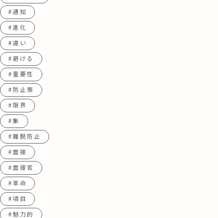
#通知
#進化
#違い
#避ける
#重要性
#防止策
#限界
#集
#離脱防止
#面接
#面接官
#革命
#項目
#魅力的