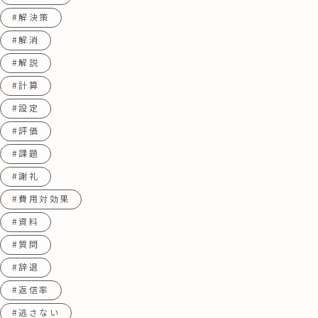
#解決策
#解消
#解説
#計算
#設定
#評価
#課題
#謝礼
#費用対効果
#資料
#質問
#辞退
#返信率
#逃さない