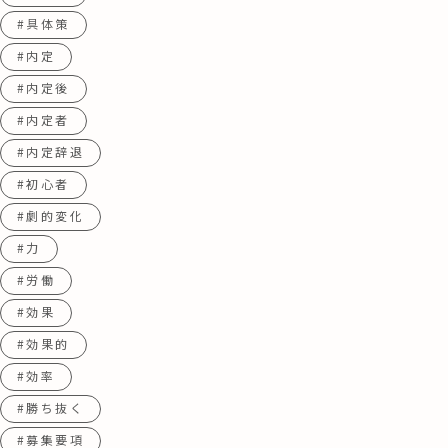
#具体策
#内定
#内定後
#内定者
#内定辞退
#初心者
#劇的変化
#力
#労働
#効果
#効果的
#効率
#勝ち抜く
#募集要項