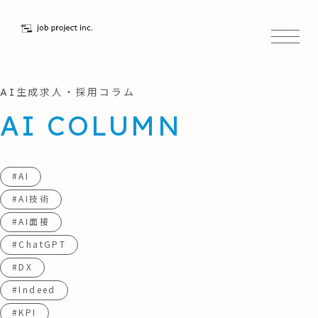
AI生成求人・採用コラム
AI COLUMN
#AI
#AI技術
#AI面接
#ChatGPT
#DX
#Indeed
#KPI