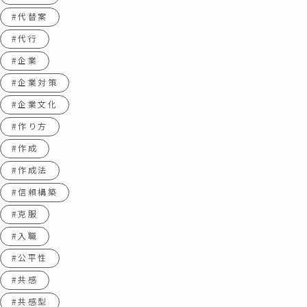
#代替案
#代行
#企業
#企業対策
#企業文化
#作り方
#作成
#作成法
#信頼構築
#克服
#入職
#公平性
#共感
#共感型