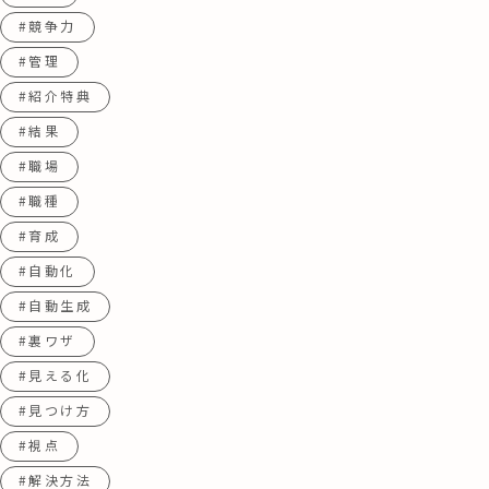
#競争力
#管理
#紹介特典
#結果
#職場
#職種
#育成
#自動化
#自動生成
#裏ワザ
#見える化
#見つけ方
#視点
#解決方法