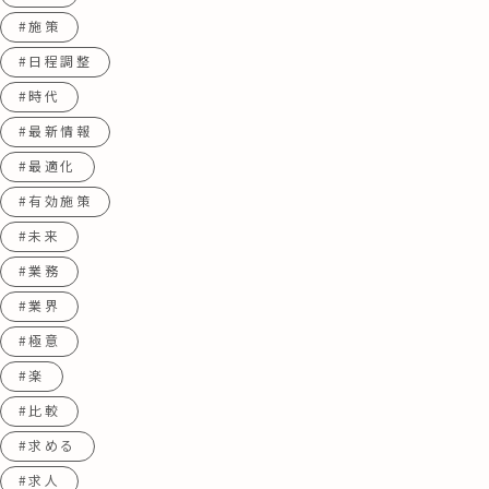
#施策
#日程調整
#時代
#最新情報
#最適化
#有効施策
#未来
#業務
#業界
#極意
#楽
#比較
#求める
#求人