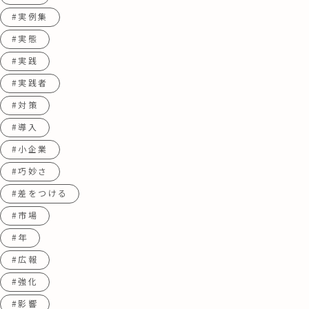
#実例集
#実態
#実践
#実践者
#対策
#導入
#小企業
#巧妙さ
#差をつける
#市場
#年
#広報
#強化
#影響