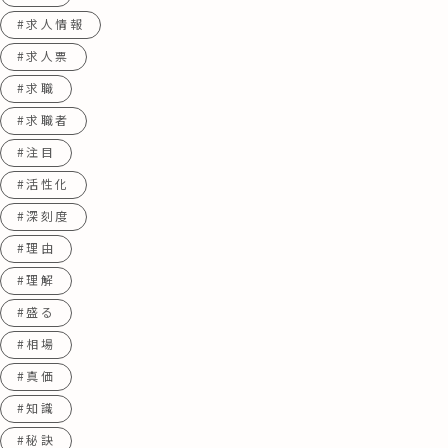
#求人情報
#求人票
#求職
#求職者
#注目
#活性化
#深刻度
#理由
#理解
#盛る
#相場
#真価
#知識
#秘訣