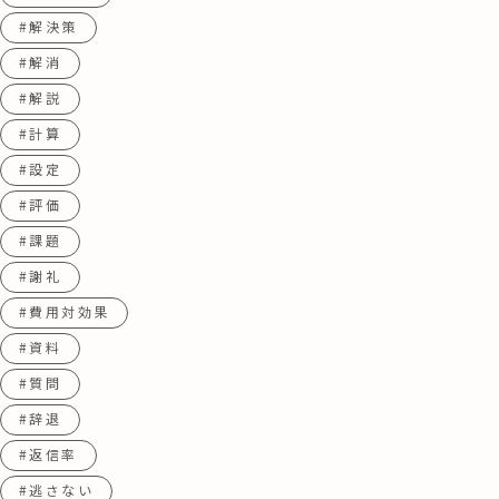
#解決策
#解消
#解説
#計算
#設定
#評価
#課題
#謝礼
#費用対効果
#資料
#質問
#辞退
#返信率
#逃さない