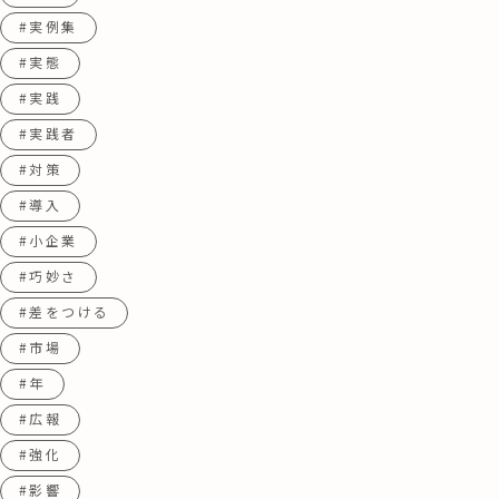
#実例集
#実態
#実践
#実践者
#対策
#導入
#小企業
#巧妙さ
#差をつける
#市場
#年
#広報
#強化
#影響