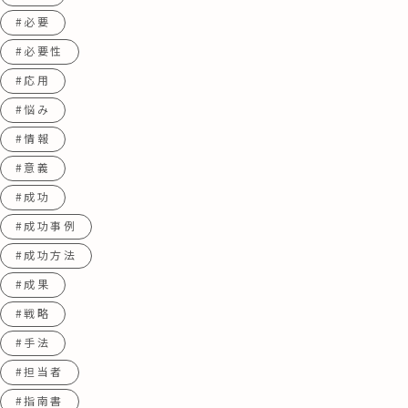
#必要
#必要性
#応用
#悩み
#情報
#意義
#成功
#成功事例
#成功方法
#成果
#戦略
#手法
#担当者
#指南書