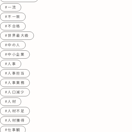
#一流
#不一致
#不合格
#世界最大級
#中の人
#中小企業
#人事
#人事担当
#人事業務
#人口減少
#人材
#人材不足
#人材獲得
#仕事観