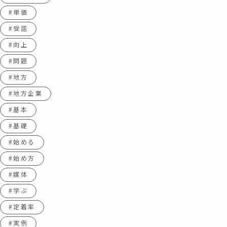
#単価
#受諾
#向上
#問題
#地方
#地方企業
#基本
#基礎
#始める
#始め方
#媒体
#学ぶ
#定着率
#実例