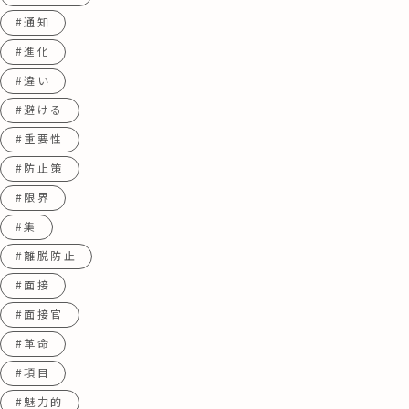
#通知
#進化
#違い
#避ける
#重要性
#防止策
#限界
#集
#離脱防止
#面接
#面接官
#革命
#項目
#魅力的