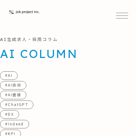
AI生成求人・採用コラム
AI COLUMN
#AI
#AI技術
#AI面接
#ChatGPT
#DX
#Indeed
#KPI