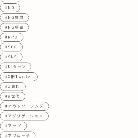
#NG
#NG質問
#NG項目
#RPO
#SEO
#SNS
#UIターン
#X旧Twitter
#Z世代
#α世代
#アウトソーシング
#アグリゲーション
#アップ
#アプローチ