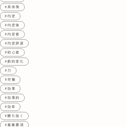
#具体策
#内定
#内定後
#内定者
#内定辞退
#初心者
#劇的変化
#力
#労働
#効果
#効果的
#効率
#勝ち抜く
#募集要項