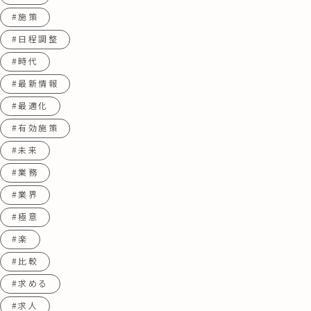
#施策
#日程調整
#時代
#最新情報
#最適化
#有効施策
#未来
#業務
#業界
#極意
#楽
#比較
#求める
#求人