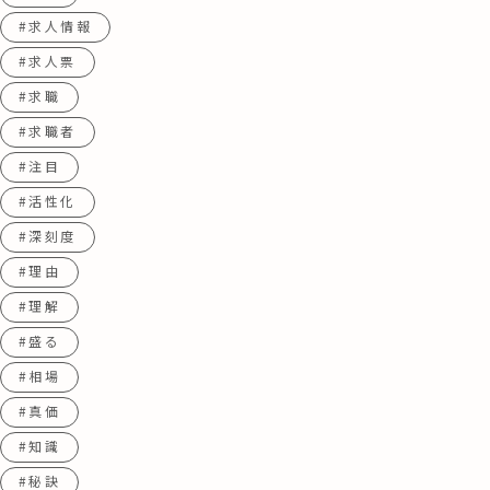
#求人情報
#求人票
#求職
#求職者
#注目
#活性化
#深刻度
#理由
#理解
#盛る
#相場
#真価
#知識
#秘訣