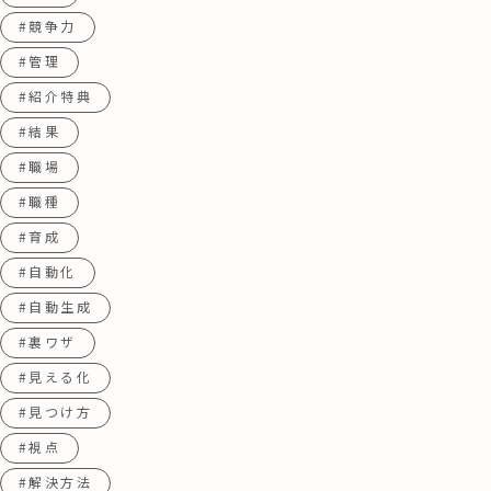
#競争力
#管理
#紹介特典
#結果
#職場
#職種
#育成
#自動化
#自動生成
#裏ワザ
#見える化
#見つけ方
#視点
#解決方法