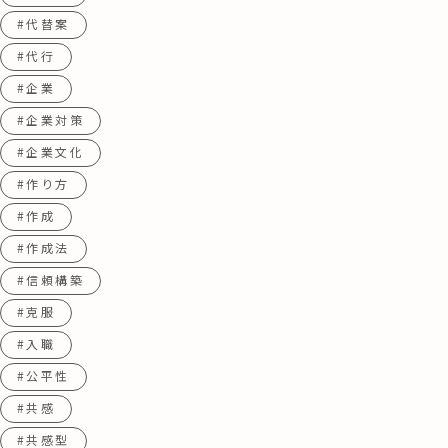
#代替案
#代行
#企業
#企業対策
#企業文化
#作り方
#作成
#作成法
#信頼構築
#克服
#入職
#公平性
#共感
#共感型